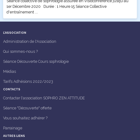
Séance collective de sophrologie assurée en visioconférence jusqu'au
1er Décembre 2020 Durée : 1 Heure 15 Séance Collective
d'entraînement ...
L'ASSOCIATION
Administration de l'Association
Qui sommes-nous ?
Séance Découverte Cours sophrologie
Médias
Tarifs Adhésions 2022/2023
CONTACTS
Contacter l'association SOPHRO ZEN ATTITUDE
Séance "Découverte" offerte
Vous souhaitez adhérer ?
Parrainage
AUTRES LIENS