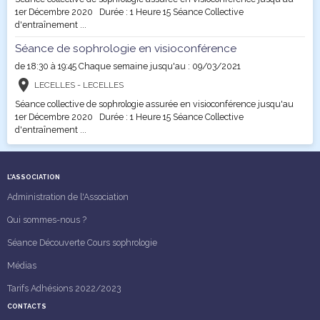
1er Décembre 2020 Durée : 1 Heure 15 Séance Collective
d'entraînement ...
Séance de sophrologie en visioconférence
de 18:30
à 19:45
Chaque semaine jusqu'au : 09/03/2021
LECELLES - LECELLES
Séance collective de sophrologie assurée en visioconférence jusqu'au
1er Décembre 2020 Durée : 1 Heure 15 Séance Collective
d'entraînement ...
L'ASSOCIATION
Administration de l'Association
Qui sommes-nous ?
Séance Découverte Cours sophrologie
Médias
Tarifs Adhésions 2022/2023
CONTACTS