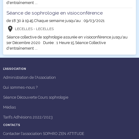
d'entraînement ...
Séance de sophrologie en visioconférence
de 18:30
à 19:45
Chaque semaine jusqu'au : 09/03/2021
LECELLES - LECELLES
Séance collective de sophrologie assurée en visioconférence jusqu'au
1er Décembre 2020 Durée : 1 Heure 15 Séance Collective
d'entraînement ...
L'ASSOCIATION
Administration de l'Association
Qui sommes-nous ?
Séance Découverte Cours sophrologie
Médias
Tarifs Adhésions 2022/2023
CONTACTS
Contacter l'association SOPHRO ZEN ATTITUDE